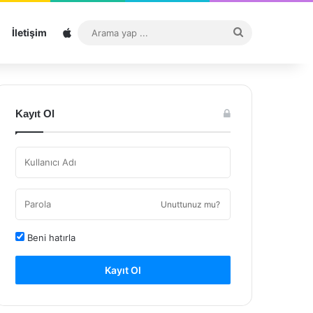
Sitemap
Arama
İletişim
yap
...
Kayıt Ol
Unuttunuz mu?
Beni hatırla
Kayıt Ol