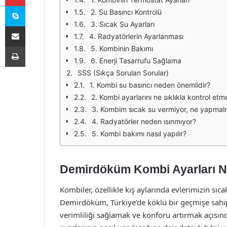
Skype
2. Su Basıncı Kontrolü
3. Sıcak Su Ayarları
E-Posta ile paylaş
4. Radyatörlerin Ayarlanması
Yazdır
5. Kombinin Bakımı
6. Enerji Tasarrufu Sağlama
SSS (Sıkça Sorulan Sorular)
1. Kombi su basıncı neden önemlidir?
2. Kombi ayarlarını ne sıklıkla kontrol etm
3. Kombim sıcak su vermiyor, ne yapmal
4. Radyatörler neden ısınmıyor?
5. Kombi bakımı nasıl yapılır?
Demirdöküm Kombi Ayarları Na
Kombiler, özellikle kış aylarında evlerimizin sıca
Demirdöküm, Türkiye’de köklü bir geçmişe sahip 
verimliliği sağlamak ve konforu artırmak açı