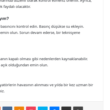
larında düzenli olarak kontrol etmeniz önerilir. Ayrıca,
 faydalı olacaktır.
ıyım?
basıncını kontrol edin. Basınç düşükse su ekleyin.
n emin olun. Sorun devam ederse, bir teknisyene
nın kapalı olması gibi nedenlerden kaynaklanabilir.
 açık olduğundan emin olun.
yatörlerin havasının alınması ve yılda bir kez uzman bir
iz.
st
Reddit
VKontakte
Odnoklassniki
Pocket
Skype
Messenger
E-Posta ile paylaş
Yazdır