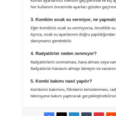
Kombi ayarlarınızı mevsim geçişlerinde ve kış ay
her kullanım öncesinde ayarları gözden geçirmek
3. Kombim sıcak su vermiyor, ne yapmal
Eğer kombiniz sıcak su vermiyorsa, öncelikle su 
Ayrıca, sıcak su ayarlarının doğru yapıldığında
danışmanız gerekebilir.
4. Radyatörler neden ısınmıyor?
Radyatörlerin ısınmaması, hava alması veya vana
Radyatörün havasını almayı deneyin ve vananın
5. Kombi bakımı nasıl yapılır?
Kombinin bakımını, filtrelerin temizlenmesi, rad
teknisyene bakım yaptırarak gerçekleştirebilirsin
Facebook
X
LinkedIn
Tumblr
Pintere