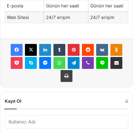
E-posta
Günün her saati
Günün her saati
Web Sitesi
24/7 erişim
24/7 erişim
Facebook
X
LinkedIn
Tumblr
Pinterest
Reddit
VKontakte
Odnok
Pocket
Skype
Messenger
WhatsApp
Telegram
Viber
Line
E-Posta ile payla
Yazdır
Kayıt Ol