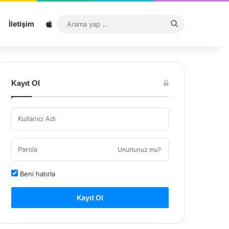
Sitemap
Arama
İletişim
yap
...
Kayıt Ol
Unuttunuz mu?
Beni hatırla
Kayıt Ol