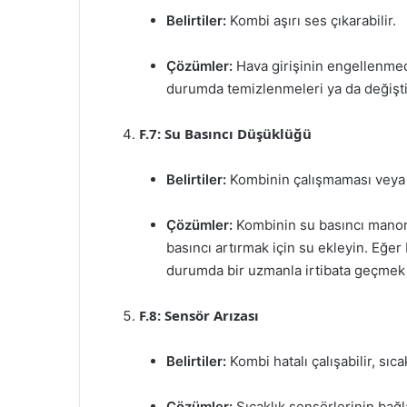
Belirtiler:
Kombi aşırı ses çıkarabilir.
Çözümler:
Hava girişinin engellenmedi
durumda temizlenmeleri ya da değiştir
F.7: Su Basıncı Düşüklüğü
Belirtiler:
Kombinin çalışmaması veya 
Çözümler:
Kombinin su basıncı manome
basıncı artırmak için su ekleyin. Eğer 
durumda bir uzmanla irtibata geçmek 
F.8: Sensör Arızası
Belirtiler:
Kombi hatalı çalışabilir, sıcak
Çözümler:
Sıcaklık sensörlerinin bağl