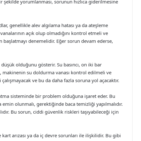
r şekilde yorumlanması, sorunun hızlıca giderilmesine
dlar, genellikle alev algılama hatası ya da ateşleme
z vanalarının açık olup olmadığını kontrol etmeli ve
en başlatmayı denemelidir. Eğer sorun devam ederse,
düşük olduğunu gösterir. Su basıncı, on iki bar
, makinenin su doldurma vanası kontrol edilmeli ve
bi çalışmayacak ve bu da daha fazla soruna yol açacaktır.
ma sisteminde bir problem olduğuna işaret eder. Bu
min olunmalı, gerektiğinde baca temizliği yapılmalıdır.
r. Bu sorun, ciddi güvenlik riskleri taşıyabileceği için
rt arızası ya da iç devre sorunları ile ilişkilidir. Bu gibi