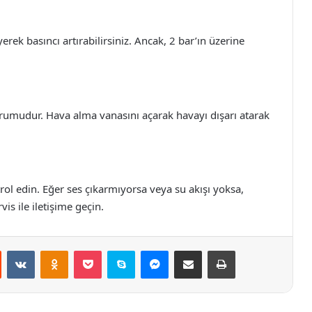
erek basıncı artırabilirsiniz. Ancak, 2 bar’ın üzerine
urumudur. Hava alma vanasını açarak havayı dışarı atarak
ol edin. Eğer ses çıkarmıyorsa veya su akışı yoksa,
is ile iletişime geçin.
st
Reddit
VKontakte
Odnoklassniki
Pocket
Skype
Messenger
E-Posta ile paylaş
Yazdır