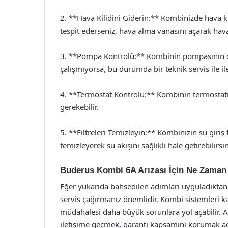
2. **Hava Kilidini Giderin:** Kombinizde hava kil
tespit ederseniz, hava alma vanasını açarak havayı
3. **Pompa Kontrolü:** Kombinin pompasının ça
çalışmıyorsa, bu durumda bir teknik servis ile i
4. **Termostat Kontrolü:** Kombinin termostatını
gerekebilir.
5. **Filtreleri Temizleyin:** Kombinizin su giriş f
temizleyerek su akışını sağlıklı hale getirebilirsin
Buderus Kombi 6A Arızası İçin Ne Zaman
Eğer yukarıda bahsedilen adımları uyguladıktan
servis çağırmanız önemlidir. Kombi sistemleri 
müdahalesi daha büyük sorunlara yol açabilir. Ayr
iletişime geçmek, garanti kapsamını korumak aç