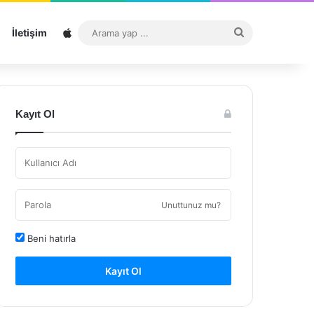
Sitemap
Arama
İletişim
yap
...
Kayıt Ol
Unuttunuz mu?
Beni hatırla
Kayıt Ol