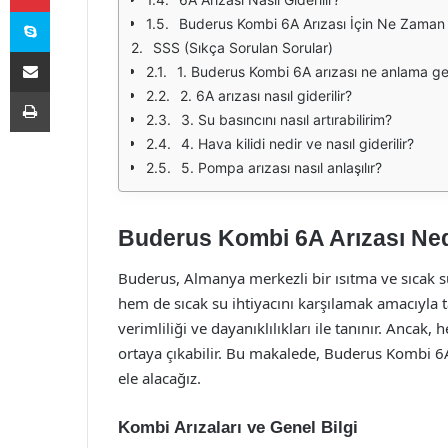
Skype
Buderus Kombi 6A Arızası İçin Ne Zaman 
SSS (Sıkça Sorulan Sorular)
E-Posta ile paylaş
1. Buderus Kombi 6A arızası ne anlama gel
Yazdır
2. 6A arızası nasıl giderilir?
3. Su basıncını nasıl artırabilirim?
4. Hava kilidi nedir ve nasıl giderilir?
5. Pompa arızası nasıl anlaşılır?
Buderus Kombi 6A Arızası Ne
Buderus, Almanya merkezli bir ısıtma ve sıcak su
hem de sıcak su ihtiyacını karşılamak amacıyla t
verimliliği ve dayanıklılıkları ile tanınır. Anca
ortaya çıkabilir. Bu makalede, Buderus Kombi 6A
ele alacağız.
Kombi Arızaları ve Genel Bilgi