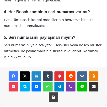
onarım gibi işlemler için gereklidir.
4. Her Bosch kombinin seri numarası var mı?
Evet, tüm Bosch kombi modellerinin benzersiz bir seri
numarası bulunmaktadır.
5. Seri numarasını paylaşmalı mıyım?
Seri numarasını yalnızca yetkili servisler veya Bosch müşteri
hizmetleri ile paylaşmalısınız. Kişisel bilgilerinizi korumak
için dikkatli olun.
Facebook
X
LinkedIn
Tumblr
Pinterest
Reddit
VKontakte
Odnok
Pocket
Skype
Messenger
WhatsApp
Telegram
Viber
Line
E-Posta ile payla
Yazdır