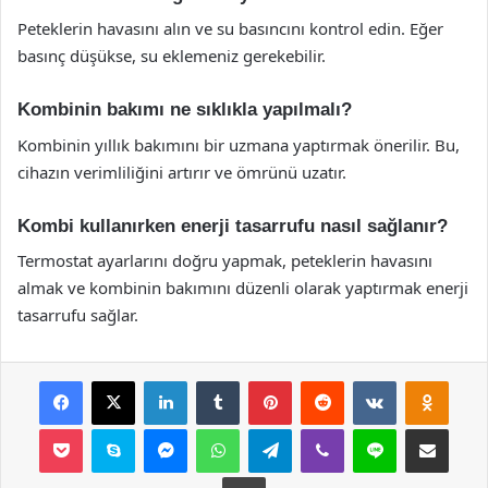
Peteklerin havasını alın ve su basıncını kontrol edin. Eğer
basınç düşükse, su eklemeniz gerekebilir.
Kombinin bakımı ne sıklıkla yapılmalı?
Kombinin yıllık bakımını bir uzmana yaptırmak önerilir. Bu,
cihazın verimliliğini artırır ve ömrünü uzatır.
Kombi kullanırken enerji tasarrufu nasıl sağlanır?
Termostat ayarlarını doğru yapmak, peteklerin havasını
almak ve kombinin bakımını düzenli olarak yaptırmak enerji
tasarrufu sağlar.
Facebook
X
LinkedIn
Tumblr
Pinterest
Reddit
VKontakte
Odnok
Pocket
Skype
Messenger
WhatsApp
Telegram
Viber
Line
E-Posta ile payla
Yazdır