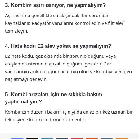
3. Kombim aşırı ısınıyor, ne yapmalıyım?
Aşırı ısınma genellikle su akışındaki bir sorundan
kaynaklanır. Radyatör vanalarını kontrol edin ve filtreleri
temizleyin.
4. Hata kodu E2 alev yoksa ne yapmalıyım?
E2 hata kodu, gaz akışında bir sorun olduğunu veya
ateşleme sisteminin arızalı olduğunu gösterir. Gaz
vanalarının açık olduğundan emin olun ve kombiyi yeniden
başlatmayı deneyin.
5. Kombi arızaları için ne sıklıkla bakım
yaptırmalıyım?
Kombinizin düzenli bakımı için yılda en az bir kez uzman bir
teknisyene kontrol ettirmeniz önerilir.
Facebook
X
LinkedIn
Tumblr
Pinterest
Reddit
VKontakte
Odnok