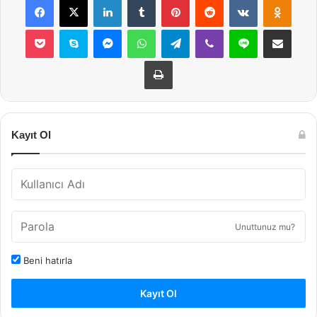
Pocket
Skype
Messenger
WhatsApp
Telegram
Viber
Line
E-Posta ile payla
Yazdır
Kayıt Ol
Unuttunuz mu?
Beni hatırla
Kayıt Ol