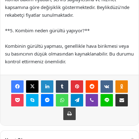
kapsamına göre değişiklik göstermektedir. Beylikdüzü’nde
rekabetçi fiyatlar sunulmaktadır.
**5. Kombim neden gürültü yapıyor?**
Kombinin gürültü yapması, genellikle hava birikmesi veya
su basıncının düşük olmasından kaynaklanabilir. Bu durumu
kontrol ettirmeniz önemlidir.
Facebook
X
LinkedIn
Tumblr
Pinterest
Reddit
VKontakte
Odnok
Pocket
Skype
Messenger
WhatsApp
Telegram
Viber
Line
E-Posta ile payla
Yazdır