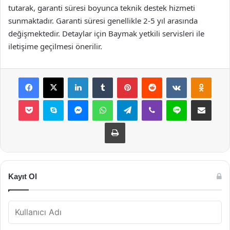
tutarak, garanti süresi boyunca teknik destek hizmeti
sunmaktadır. Garanti süresi genellikle 2-5 yıl arasında
değişmektedir. Detaylar için Baymak yetkili servisleri ile
iletişime geçilmesi önerilir.
Facebook
X
LinkedIn
Tumblr
Pinterest
Reddit
VKontakte
Odnok
Pocket
Skype
Messenger
WhatsApp
Telegram
Viber
Line
E-Posta ile payla
Yazdır
Kayıt Ol