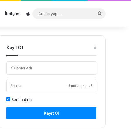
Sitemap
Arama
İletişim
yap
...
Kayıt Ol
Unuttunuz mu?
Beni hatırla
Kayıt Ol