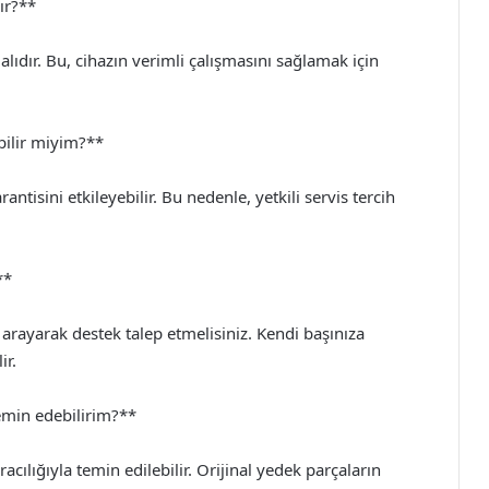
ır?**
lıdır. Bu, cihazın verimli çalışmasını sağlamak için
abilir miyim?**
rantisini etkileyebilir. Bu nedenle, yetkili servis tercih
**
arayarak destek talep etmelisiniz. Kendi başınıza
ir.
emin edebilirim?**
acılığıyla temin edilebilir. Orijinal yedek parçaların