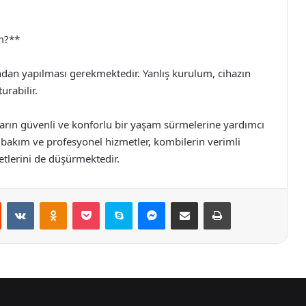
m?**
an yapılması gerekmektedir. Yanlış kurulum, cihazın
urabilir.
cıların güvenli ve konforlu bir yaşam sürmelerine yardımcı
 bakım ve profesyonel hizmetler, kombilerin verimli
yetlerini de düşürmektedir.
st
Reddit
VKontakte
Odnoklassniki
Pocket
Skype
Messenger
E-Posta ile paylaş
Yazdır