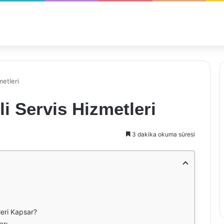
metleri
i Servis Hizmetleri
3 dakika okuma süresi
leri Kapsar?
arı