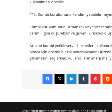
kullanılması önerilir.
**5. Kombi kurulumunu kendim yapabilir miyi
Kombi kurulumunun uzman teknisyenler tarafınd
verimliliğini düşürebilir ve güvenlik riskleri oluşt
Ariston kombi yetkili servis hizmetleri, kullanı
olmak için önemli bir rol oynamaktadır. Düzenli
çalışmasını sağlarken, kullanıcıların enerji mali
Facebook
X
LinkedIn
Tumblr
Pintere
unblocked games
evden eve nakliyat
nedirblog.com.tr