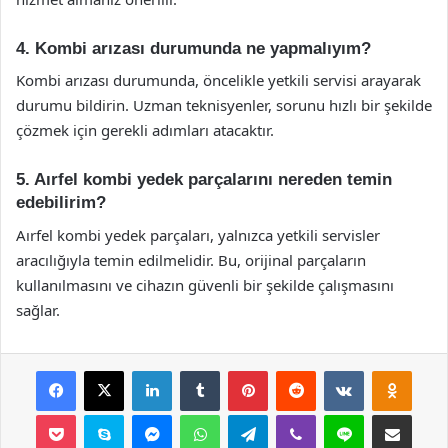
4. Kombi arızası durumunda ne yapmalıyım?
Kombi arızası durumunda, öncelikle yetkili servisi arayarak
durumu bildirin. Uzman teknisyenler, sorunu hızlı bir şekilde
çözmek için gerekli adımları atacaktır.
5. Aırfel kombi yedek parçalarını nereden temin
edebilirim?
Aırfel kombi yedek parçaları, yalnızca yetkili servisler
aracılığıyla temin edilmelidir. Bu, orijinal parçaların
kullanılmasını ve cihazın güvenli bir şekilde çalışmasını
sağlar.
Facebook
X
LinkedIn
Tumblr
Pinterest
Reddit
VKontakte
Odnok
Pocket
Skype
Messenger
WhatsApp
Telegram
Viber
Line
E-Posta ile payla