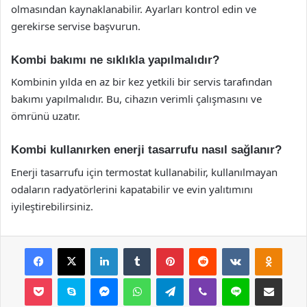
olmasından kaynaklanabilir. Ayarları kontrol edin ve
gerekirse servise başvurun.
Kombi bakımı ne sıklıkla yapılmalıdır?
Kombinin yılda en az bir kez yetkili bir servis tarafından
bakımı yapılmalıdır. Bu, cihazın verimli çalışmasını ve
ömrünü uzatır.
Kombi kullanırken enerji tasarrufu nasıl sağlanır?
Enerji tasarrufu için termostat kullanabilir, kullanılmayan
odaların radyatörlerini kapatabilir ve evin yalıtımını
iyileştirebilirsiniz.
Facebook
X
LinkedIn
Tumblr
Pinterest
Reddit
VKontakte
Odnok
Pocket
Skype
Messenger
WhatsApp
Telegram
Viber
Line
E-Posta ile payla