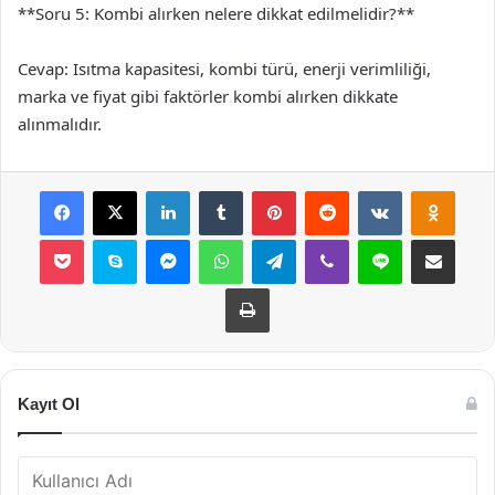
**Soru 5: Kombi alırken nelere dikkat edilmelidir?**
Cevap: Isıtma kapasitesi, kombi türü, enerji verimliliği,
marka ve fiyat gibi faktörler kombi alırken dikkate
alınmalıdır.
Facebook
X
LinkedIn
Tumblr
Pinterest
Reddit
VKontakte
Odnok
Pocket
Skype
Messenger
WhatsApp
Telegram
Viber
Line
E-Posta ile payla
Yazdır
Kayıt Ol